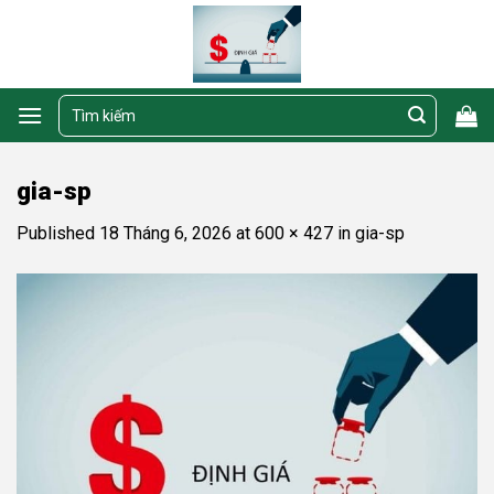
Skip
to
content
Tìm
kiếm:
gia-sp
Published
18 Tháng 6, 2026
at
600 × 427
in
gia-sp