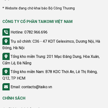
* Website đang chờ khai báo Bộ Công Thương
CÔNG TY CỔ PHẦN TAIKOMI VIỆT NAM
Hotline: 0782.966.696
Trụ sở chính: C36 - 47 KDT Geleximco, Dương Nội, Hà
Đông, Hà Nội
Tổng kho miền Trung: 201 Mạc Đăng Dung, Hòa Xuân,
Cẩm Lệ, Đà Nẵng
Tổng kho miền Nam: B78 KDC Thới An, Lê Thị Riêng,
Q12, TP HCM
Email: contacts@taiko.vn
CHÍNH SÁCH