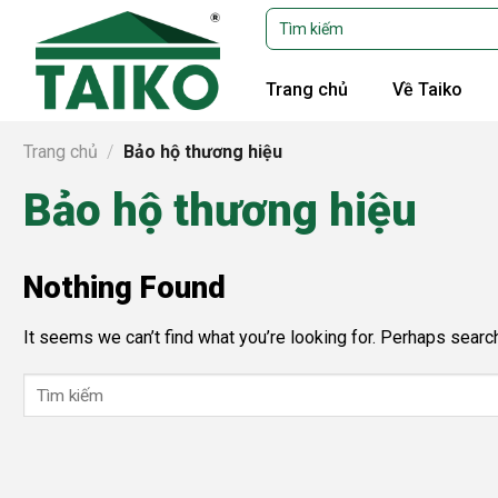
Skip
Tìm
kiếm:
to
content
Trang chủ
Về Taiko
Trang chủ
/
Bảo hộ thương hiệu
Bảo hộ thương hiệu
Nothing Found
It seems we can’t find what you’re looking for. Perhaps search