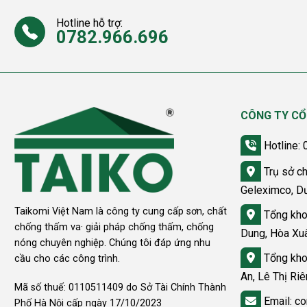
Hotline hỗ trợ:
0782.966.696
CÔNG TY CỔ
Hotline:
Trụ sở ch
Geleximco, D
Taikomi Việt Nam là công ty cung cấp sơn, chất
Tổng kho
chống thấm va· giải pháp chống thấm, chống
Dung, Hòa Xu
nóng chuyên nghiệp. Chúng tôi đáp ứng nhu
Tổng kho
cầu cho các công trình.
An, Lê Thị Ri
Mã số thuế: 0110511409 do Sở Tài Chính Thành
Email: co
Phố Hà Nội cấp ngày 17/10/2023