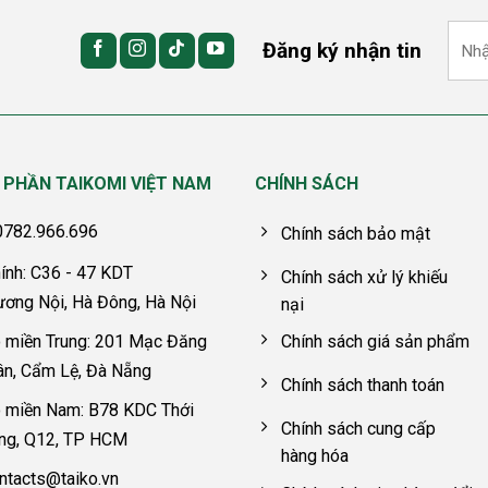
Đăng ký nhận tin
 PHẦN TAIKOMI VIỆT NAM
CHÍNH SÁCH
 0782.966.696
Chính sách bảo mật
ính: C36 - 47 KDT
Chính sách xử lý khiếu
ương Nội, Hà Đông, Hà Nội
nại
 miền Trung: 201 Mạc Đăng
Chính sách giá sản phẩm
ân, Cẩm Lệ, Đà Nẵng
Chính sách thanh toán
 miền Nam: B78 KDC Thới
Chính sách cung cấp
êng, Q12, TP HCM
hàng hóa
ntacts@taiko.vn