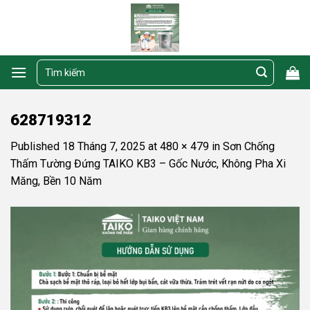
Skip
to
content
Tìm
kiếm:
628719312
Published
18 Tháng 7, 2025
at
480 × 479
in
Sơn Chống
Thấm Tường Đứng TAIKO KB3 – Gốc Nước, Không Pha Xi
Măng, Bền 10 Năm