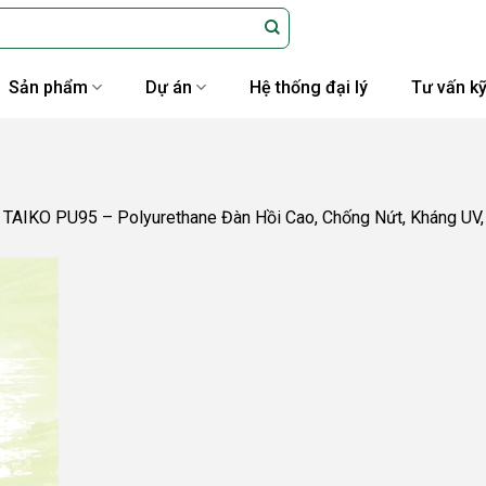
Sản phẩm
Dự án
Hệ thống đại lý
Tư vấn kỹ
TAIKO PU95 – Polyurethane Đàn Hồi Cao, Chống Nứt, Kháng UV, 