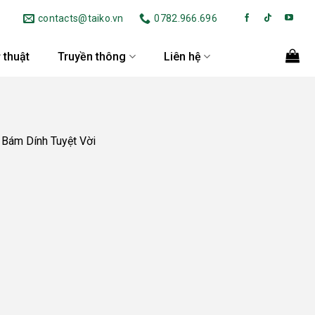
contacts@taiko.vn
0782.966.696
 thuật
Truyền thông
Liên hệ
Bám Dính Tuyệt Vời