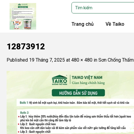
Skip
Tìm
kiếm:
to
content
Trang chủ
Về Taiko
12873912
Published
19 Tháng 7, 2025
at
480 × 480
in
Sơn Chống Thấm 