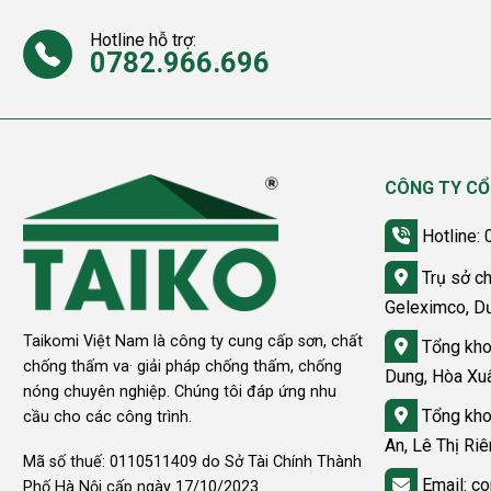
Hotline hỗ trợ:
0782.966.696
CÔNG TY CỔ
Hotline:
Trụ sở ch
Geleximco, D
Taikomi Việt Nam là công ty cung cấp sơn, chất
Tổng kho
chống thấm va· giải pháp chống thấm, chống
Dung, Hòa Xu
nóng chuyên nghiệp. Chúng tôi đáp ứng nhu
Tổng kho
cầu cho các công trình.
An, Lê Thị Ri
Mã số thuế: 0110511409 do Sở Tài Chính Thành
Email: co
Phố Hà Nội cấp ngày 17/10/2023