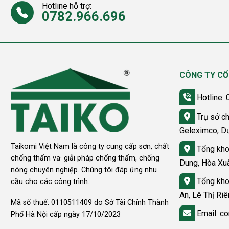
Hotline hỗ trợ:
0782.966.696
CÔNG TY CỔ
Hotline:
Trụ sở ch
Geleximco, D
Taikomi Việt Nam là công ty cung cấp sơn, chất
Tổng kho
chống thấm va· giải pháp chống thấm, chống
Dung, Hòa Xu
nóng chuyên nghiệp. Chúng tôi đáp ứng nhu
Tổng kho
cầu cho các công trình.
An, Lê Thị Ri
Mã số thuế: 0110511409 do Sở Tài Chính Thành
Email: co
Phố Hà Nội cấp ngày 17/10/2023