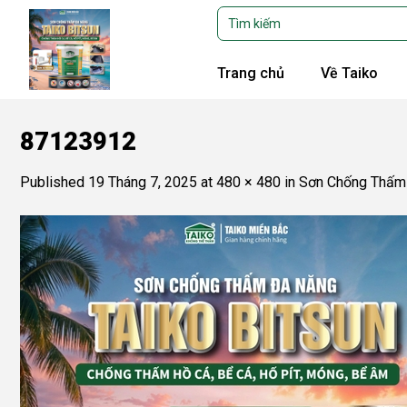
Skip
Tìm
kiếm:
to
content
Trang chủ
Về Taiko
87123912
Published
19 Tháng 7, 2025
at
480 × 480
in
Sơn Chống Thấm 