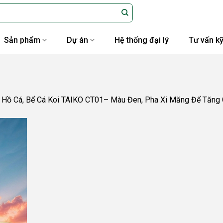
Sản phẩm
Dự án
Hệ thống đại lý
Tư vấn kỹ
Hồ Cá, Bể Cá Koi TAIKO CT01– Màu Đen, Pha Xi Măng Để Tăng 