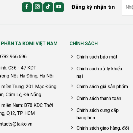
Đăng ký nhận tin
 PHẦN TAIKOMI VIỆT NAM
CHÍNH SÁCH
 0782.966.696
Chính sách bảo mật
ính: C36 - 47 KDT
Chính sách xử lý khiếu
ương Nội, Hà Đông, Hà Nội
nại
 miền Trung: 201 Mạc Đăng
Chính sách giá sản phẩm
ân, Cẩm Lệ, Đà Nẵng
Chính sách thanh toán
 miền Nam: B78 KDC Thới
Chính sách cung cấp
êng, Q12, TP HCM
hàng hóa
ntacts@taiko.vn
Chính sách giao hàng, đổi