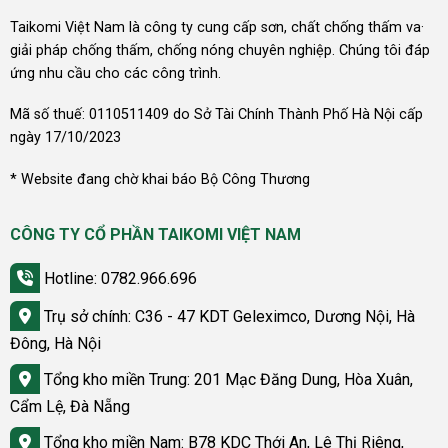
Taikomi Việt Nam là công ty cung cấp sơn, chất chống thấm va·
giải pháp chống thấm, chống nóng chuyên nghiệp. Chúng tôi đáp
ứng nhu cầu cho các công trình.
Mã số thuế: 0110511409 do Sở Tài Chính Thành Phố Hà Nội cấp
ngày 17/10/2023
* Website đang chờ khai báo Bộ Công Thương
CÔNG TY CỔ PHẦN TAIKOMI VIỆT NAM
Hotline: 0782.966.696
Trụ sở chính: C36 - 47 KDT Geleximco, Dương Nội, Hà
Đông, Hà Nội
Tổng kho miền Trung: 201 Mạc Đăng Dung, Hòa Xuân,
Cẩm Lệ, Đà Nẵng
Tổng kho miền Nam: B78 KDC Thới An, Lê Thị Riêng,