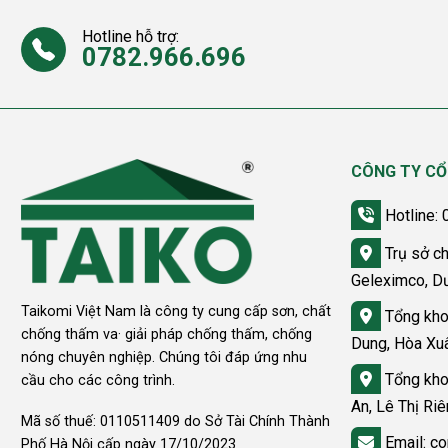
Hotline hỗ trợ:
0782.966.696
CÔNG TY CỔ
Hotline:
Trụ sở ch
Geleximco, D
Taikomi Việt Nam là công ty cung cấp sơn, chất
Tổng kho
chống thấm va· giải pháp chống thấm, chống
Dung, Hòa Xu
nóng chuyên nghiệp. Chúng tôi đáp ứng nhu
Tổng kho
cầu cho các công trình.
An, Lê Thị Ri
Mã số thuế: 0110511409 do Sở Tài Chính Thành
Email: co
Phố Hà Nội cấp ngày 17/10/2023