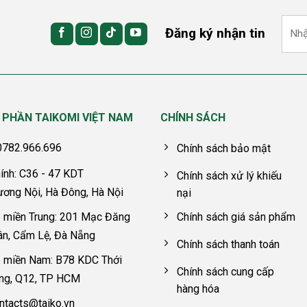
Đăng ký nhận tin
 PHẦN TAIKOMI VIỆT NAM
CHÍNH SÁCH
 0782.966.696
Chính sách bảo mật
ính: C36 - 47 KDT
Chính sách xử lý khiếu
ương Nội, Hà Đông, Hà Nội
nại
 miền Trung: 201 Mạc Đăng
Chính sách giá sản phẩm
ân, Cẩm Lệ, Đà Nẵng
Chính sách thanh toán
 miền Nam: B78 KDC Thới
Chính sách cung cấp
êng, Q12, TP HCM
hàng hóa
ntacts@taiko.vn