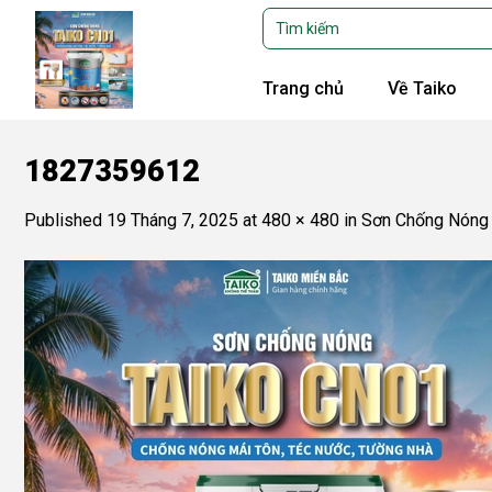
Skip
Tìm
kiếm:
to
content
Trang chủ
Về Taiko
1827359612
Published
19 Tháng 7, 2025
at
480 × 480
in
Sơn Chống Nóng 