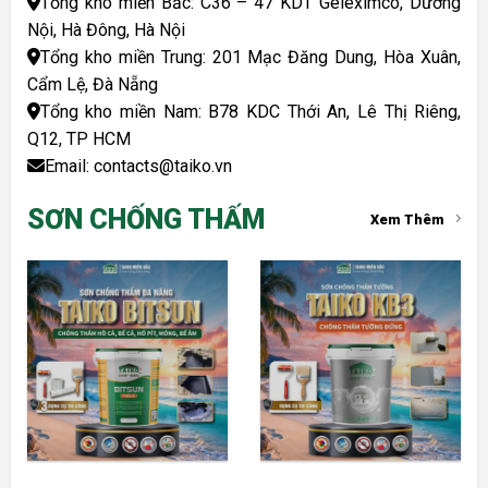
Tổng kho miền Bắc: C36 – 47 KDT Geleximco, Dương
Nội, Hà Đông, Hà Nội
Tổng kho miền Trung: 201 Mạc Đăng Dung, Hòa Xuân,
Cẩm Lệ, Đà Nẵng
Tổng kho miền Nam: B78 KDC Thới An, Lê Thị Riêng,
Q12, TP HCM
Email: contacts@taiko.vn
SƠN CHỐNG THẤM
Xem Thêm