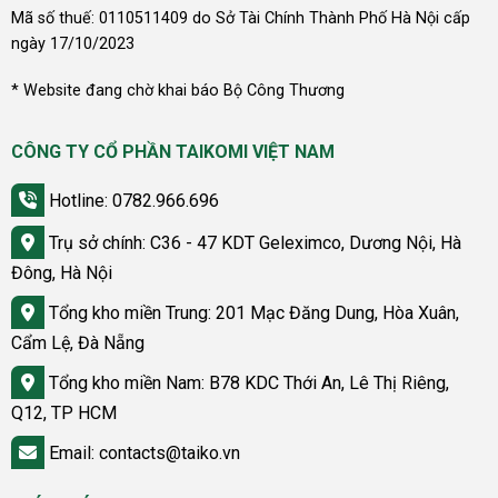
Mã số thuế: 0110511409 do Sở Tài Chính Thành Phố Hà Nội cấp
ngày 17/10/2023
* Website đang chờ khai báo Bộ Công Thương
CÔNG TY CỔ PHẦN TAIKOMI VIỆT NAM
Hotline: 0782.966.696
Trụ sở chính: C36 - 47 KDT Geleximco, Dương Nội, Hà
Đông, Hà Nội
Tổng kho miền Trung: 201 Mạc Đăng Dung, Hòa Xuân,
Cẩm Lệ, Đà Nẵng
Tổng kho miền Nam: B78 KDC Thới An, Lê Thị Riêng,
Q12, TP HCM
Email: contacts@taiko.vn