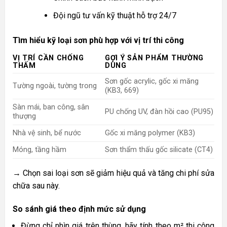
Đội ngũ tư vấn kỹ thuật hỗ trợ 24/7
Tìm hiểu kỹ loại sơn phù hợp với vị trí thi công
VỊ TRÍ CẦN CHỐNG
GỢI Ý SẢN PHẨM THƯỜNG
THẤM
DÙNG
Sơn gốc acrylic, gốc xi măng
Tường ngoài, tường trong
(KB3, 669)
Sàn mái, ban công, sân
PU chống UV, đàn hồi cao (PU95)
thượng
Nhà vệ sinh, bể nước
Gốc xi măng polymer (KB3)
Móng, tầng hầm
Sơn thẩm thấu gốc silicate (CT4)
→ Chọn sai loại sơn sẽ giảm hiệu quả và tăng chi phí sửa
chữa sau này.
So sánh giá theo định mức sử dụng
Đừng chỉ nhìn giá trên thùng, hãy tính theo m² thi công