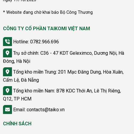
* Website đang chờ khai báo Bộ Công Thương
CÔNG TY CỔ PHẦN TAIKOMI VIỆT NAM
Hotline: 0782.966.696
Trụ sở chính: C36 - 47 KDT Geleximco, Dương Nội, Hà
Đông, Hà Nội
Tổng kho miền Trung: 201 Mạc Đăng Dung, Hòa Xuân,
Cẩm Lệ, Đà Nẵng
Tổng kho miền Nam: B78 KDC Thới An, Lê Thị Riêng,
Q12, TP HCM
Email: contacts@taiko.vn
CHÍNH SÁCH