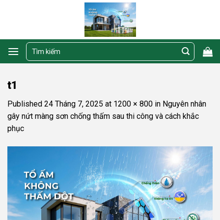
Skip
to
content
Tìm
kiếm:
t1
Published
24 Tháng 7, 2025
at
1200 × 800
in
Nguyên nhân
gây nứt màng sơn chống thấm sau thi công và cách khắc
phục